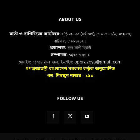
ABOUT US
বাড়ি নং- ২০ (৪র্থ তলা), রোড নং- ১/এ, ব্লক-জে,
বার্তা ও বাণিজ্যিক কার্যালয়:
বারিধারা, ঢাকা-১২১২।
মদদ আলী বিরানী
প্রকাশক:
আব্দুস সাত্তার
সম্পাদক:
মোবাইল: ০১৭১৪ ০৮৫ ২৮৫, ই-মেইল: oporazoya@gmail.com
গণপ্রজাতন্ত্রী বাংলাদেশ সরকার কর্তৃক অনুমোদিত
গভ: নিবন্ধন নাম্বার - ১৯০
FOLLOW US