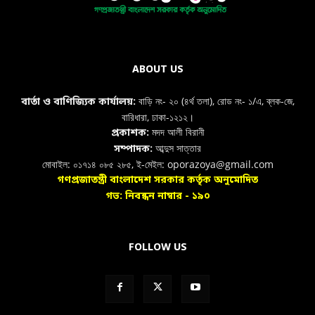
ABOUT US
বাড়ি নং- ২০ (৪র্থ তলা), রোড নং- ১/এ, ব্লক-জে,
বার্তা ও বাণিজ্যিক কার্যালয়:
বারিধারা, ঢাকা-১২১২।
মদদ আলী বিরানী
প্রকাশক:
আব্দুস সাত্তার
সম্পাদক:
মোবাইল: ০১৭১৪ ০৮৫ ২৮৫, ই-মেইল: oporazoya@gmail.com
গণপ্রজাতন্ত্রী বাংলাদেশ সরকার কর্তৃক অনুমোদিত
গভ: নিবন্ধন নাম্বার - ১৯০
FOLLOW US