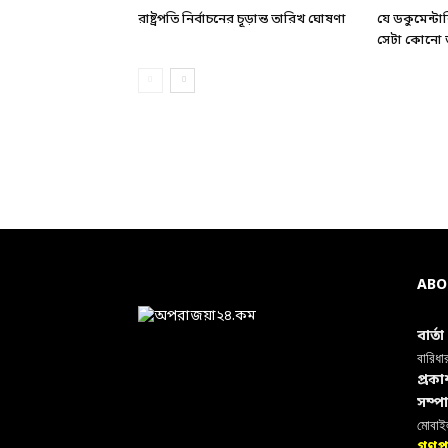
রাষ্ট্রপতি নির্বাচনের চূড়ান্ত তারিখ ঘোষণা
যে ডকুমেন্ট
সেটা কোনো ড
ABO
বার্ত
বারিধা
প্রক
সম্প
মোবা
গণপ্