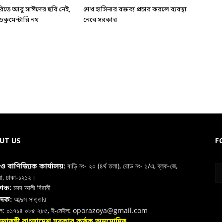
ারিতে আবু সাঈদের ছবি নেই,
শেখ হাসিনার বক্তব্য প্রচার করলে ব্যবস্থা
কুমেন্টারি নয়
নেবে সরকার
UT US
F
বাড়ি নং- ২০ (৪র্থ তলা), রোড নং- ১/এ, ব্লক-জে,
া ও বাণিজ্যিক কার্যালয়:
রা, ঢাকা-১২১২।
মদদ আলী বিরানী
াশক:
আব্দুস সাত্তার
াদক:
ইল: ০১৭১৪ ০৮৫ ২৮৫, ই-মেইল: oporazoya@gmail.com
রজাতন্ত্রী বাংলাদেশ সরকার কর্তৃক অনুমোদিত