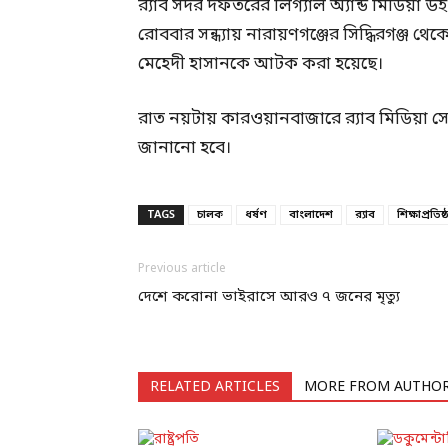
র‍্যাব সদর দফতরের লিগ্যাল অ্যান্ড মিডিয়
রোববার সন্ধ্যায় নারায়ণগঞ্জের সিদ্ধিরগঞ্জ 
মেহেদী হাসানকে আটক করা হয়েছে।
রাত নয়টায় কারওয়ানবাজারে র‍্যাব মিডিয়া
জানানো হবে।
TAGS
চালক
ধর্ষণ
বাংলাদেশ
র‍্যাব
শিক্ষাপ্রতিষ্
Previous article
দেশে করোনা ভাইরাসে আরও ৭ জনের মৃত্যু
RELATED ARTICLES
MORE FROM AUTHO