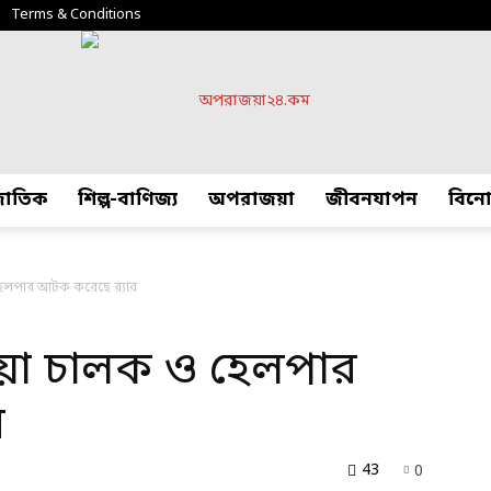
Terms & Conditions
্জাতিক
শিল্প-বাণিজ্য
অপরাজয়া
জীবনযাপন
বিন
অপরাজয়া২৪.কম
হেলপার আটক করেছে র‍্যাব
ওয়া চালক ও হেলপার
ব
43
0