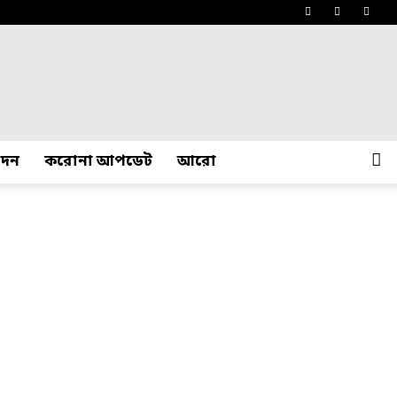
োদন
করোনা আপডেট
আরো