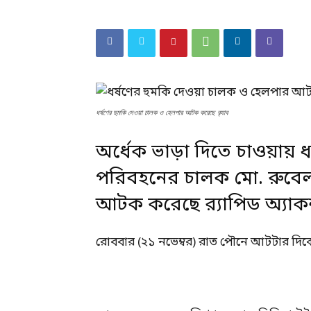
ধর্ষণের হুমকি দেওয়া চালক ও হেলপার আটক করেছে র‍্যাব
অর্ধেক ভাড়া দিতে চাওয়ায় ধর
পরিবহনের চালক মো. রুবেল
আটক করেছে র‍্যাপিড অ্যাকশন
রোববার (২১ নভেম্বর) রাত পৌনে আটটার দিক