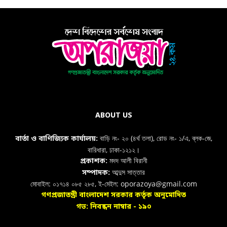
ABOUT US
বাড়ি নং- ২০ (৪র্থ তলা), রোড নং- ১/এ, ব্লক-জে,
বার্তা ও বাণিজ্যিক কার্যালয়:
বারিধারা, ঢাকা-১২১২।
মদদ আলী বিরানী
প্রকাশক:
আব্দুস সাত্তার
সম্পাদক:
মোবাইল: ০১৭১৪ ০৮৫ ২৮৫, ই-মেইল: oporazoya@gmail.com
গণপ্রজাতন্ত্রী বাংলাদেশ সরকার কর্তৃক অনুমোদিত
গভ: নিবন্ধন নাম্বার - ১৯০