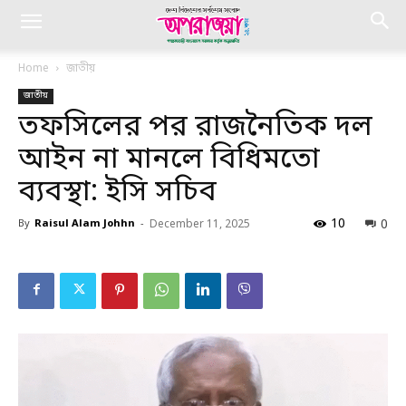
Home
জাতীয়
জাতীয়
তফসিলের পর রাজনৈতিক দল
আইন না মানলে বিধিমতো
ব্যবস্থা: ইসি সচিব
10
0
By
Raisul Alam Johhn
-
December 11, 2025