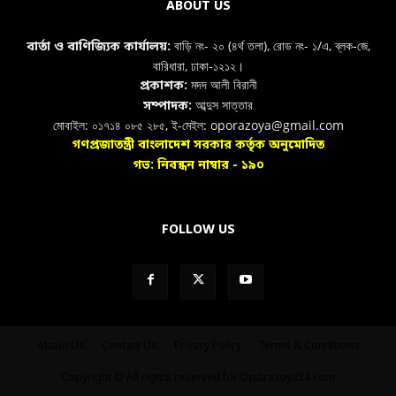
ABOUT US
বাড়ি নং- ২০ (৪র্থ তলা), রোড নং- ১/এ, ব্লক-জে,
বার্তা ও বাণিজ্যিক কার্যালয়:
বারিধারা, ঢাকা-১২১২।
মদদ আলী বিরানী
প্রকাশক:
আব্দুস সাত্তার
সম্পাদক:
মোবাইল: ০১৭১৪ ০৮৫ ২৮৫, ই-মেইল: oporazoya@gmail.com
গণপ্রজাতন্ত্রী বাংলাদেশ সরকার কর্তৃক অনুমোদিত
গভ: নিবন্ধন নাম্বার - ১৯০
FOLLOW US
About Us
Contact Us
Privacy Policy
Terms & Conditions
Copyright © All rights reserved for Oporazoya24.com