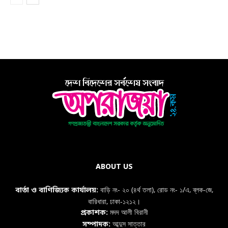
ABOUT US
বাড়ি নং- ২০ (৪র্থ তলা), রোড নং- ১/এ, ব্লক-জে,
বার্তা ও বাণিজ্যিক কার্যালয়:
বারিধারা, ঢাকা-১২১২।
মদদ আলী বিরানী
প্রকাশক:
আব্দুস সাত্তার
সম্পাদক: