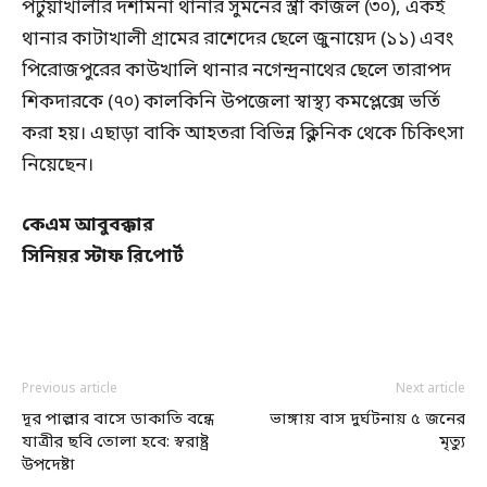
পটুয়াখালীর দশমিনা থানার সুমনের স্ত্রী কাজল (৩০), একই
থানার কাটাখালী গ্রামের রাশেদের ছেলে জুনায়েদ (১১) এবং
পিরোজপুরের কাউখালি থানার নগেন্দ্রনাথের ছেলে তারাপদ
শিকদারকে (৭০) কালকিনি উপজেলা স্বাস্থ্য কমপ্লেক্সে ভর্তি
করা হয়। এছাড়া বাকি আহতরা বিভিন্ন ক্লিনিক থেকে চিকিৎসা
নিয়েছেন।
কেএম আবুবক্কার
সিনিয়র স্টাফ রিপোর্ট
Previous article
Next article
দূর পাল্লার বাসে ডাকাতি বন্ধে
ভাঙ্গায় বাস দুর্ঘটনায় ৫ জনের
যাত্রীর ছবি তোলা হবে: স্বরাষ্ট্র
মৃত্যু
উপদেষ্টা