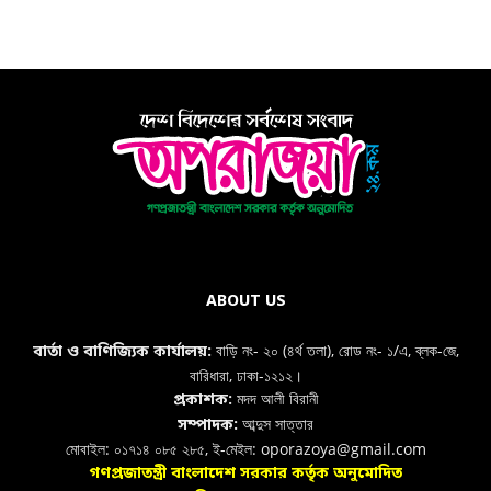
ABOUT US
বাড়ি নং- ২০ (৪র্থ তলা), রোড নং- ১/এ, ব্লক-জে,
বার্তা ও বাণিজ্যিক কার্যালয়:
বারিধারা, ঢাকা-১২১২।
মদদ আলী বিরানী
প্রকাশক:
আব্দুস সাত্তার
সম্পাদক:
মোবাইল: ০১৭১৪ ০৮৫ ২৮৫, ই-মেইল: oporazoya@gmail.com
গণপ্রজাতন্ত্রী বাংলাদেশ সরকার কর্তৃক অনুমোদিত