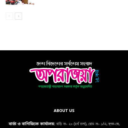
ABOUT US
বাড়ি নং- ২০ (৪র্থ তলা), রোড নং- ১/এ, ব্লক-জে,
বার্তা ও বাণিজ্যিক কার্যালয়: