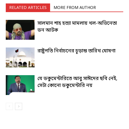
RELATED ARTICLES
MORE FROM AUTHOR
সালমান শাহ হত্যা মামলায় খল-অভিনেতা
ডন আটক
রাষ্ট্রপতি নির্বাচনের চূড়ান্ত তারিখ ঘোষণা
যে ডকুমেন্টারিতে আবু সাঈদের ছবি নেই,
সেটা কোনো ডকুমেন্টারি নয়