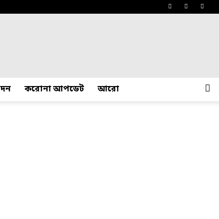
োদন
করোনা আপডেট
আরো