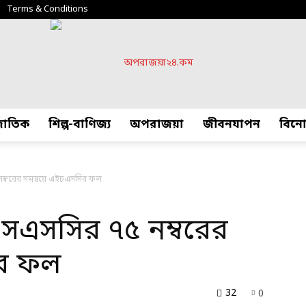
Terms & Conditions
্জাতিক
শিল্প-বাণিজ্য
অপরাজয়া
জীবনযাপন
বিন
অপরাজয়া২৪.কম
ম্বরের সমন্বয়ে এইচএসসির ফল
সএসসির ৭৫ নম্বরের
ির ফল
32
0