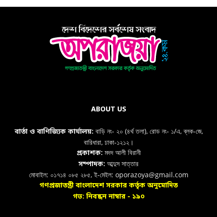
ABOUT US
বাড়ি নং- ২০ (৪র্থ তলা), রোড নং- ১/এ, ব্লক-জে,
বার্তা ও বাণিজ্যিক কার্যালয়:
বারিধারা, ঢাকা-১২১২।
মদদ আলী বিরানী
প্রকাশক:
আব্দুস সাত্তার
সম্পাদক:
মোবাইল: ০১৭১৪ ০৮৫ ২৮৫, ই-মেইল: oporazoya@gmail.com
গণপ্রজাতন্ত্রী বাংলাদেশ সরকার কর্তৃক অনুমোদিত
গভ: নিবন্ধন নাম্বার - ১৯০