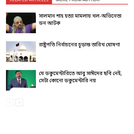
RELATED ARTICLES
MORE FROM AUTHOR
সালমান শাহ হত্যা মামলায় খল-অভিনেতা
ডন আটক
রাষ্ট্রপতি নির্বাচনের চূড়ান্ত তারিখ ঘোষণা
যে ডকুমেন্টারিতে আবু সাঈদের ছবি নেই,
সেটা কোনো ডকুমেন্টারি নয়