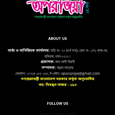
ABOUT US
বাড়ি নং- ২০ (৪র্থ তলা), রোড নং- ১/এ, ব্লক-জে,
বার্তা ও বাণিজ্যিক কার্যালয়:
বারিধারা, ঢাকা-১২১২।
মদদ আলী বিরানী
প্রকাশক:
আব্দুস সাত্তার
সম্পাদক:
মোবাইল: ০১৭১৪ ০৮৫ ২৮৫, ই-মেইল: oporazoya@gmail.com
গণপ্রজাতন্ত্রী বাংলাদেশ সরকার কর্তৃক অনুমোদিত
গভ: নিবন্ধন নাম্বার - ১৯০
FOLLOW US