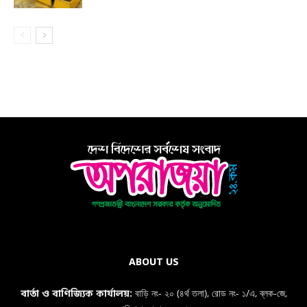
ABOUT US
বাড়ি নং- ২০ (৪র্থ তলা), রোড নং- ১/এ, ব্লক-জে,
বার্তা ও বাণিজ্যিক কার্যালয়: