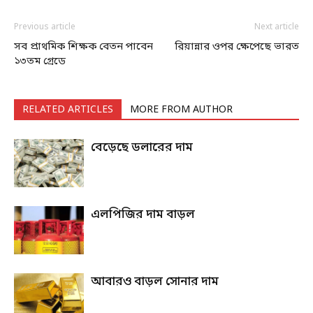
Previous article
Next article
সব প্রাথমিক শিক্ষক বেতন পাবেন
রিয়ান্নার ওপর ক্ষেপেছে ভারত
১৩তম গ্রেডে
RELATED ARTICLES
MORE FROM AUTHOR
বেড়েছে ডলারের দাম
এলপিজির দাম বাড়ল
আবারও বাড়ল সোনার দাম