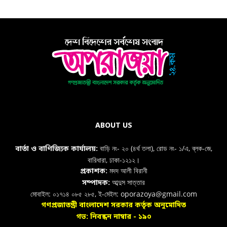
ABOUT US
বাড়ি নং- ২০ (৪র্থ তলা), রোড নং- ১/এ, ব্লক-জে,
বার্তা ও বাণিজ্যিক কার্যালয়:
বারিধারা, ঢাকা-১২১২।
মদদ আলী বিরানী
প্রকাশক:
আব্দুস সাত্তার
সম্পাদক:
মোবাইল: ০১৭১৪ ০৮৫ ২৮৫, ই-মেইল: oporazoya@gmail.com
গণপ্রজাতন্ত্রী বাংলাদেশ সরকার কর্তৃক অনুমোদিত
গভ: নিবন্ধন নাম্বার - ১৯০