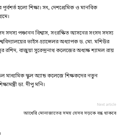
র্বশর্ত হলো শিক্ষা। সৎ, দেশপ্রেমিক ও মানবিক
্যমে।
সদস্য পঞ্চানন বিশ্বাস, সংরক্ষিত আসনের সংসদ সদস্য
শ্ববিদ্যালয়ের ভাইস-চ্যান্সেলর অধ্যাপক ড. মো. মশিউর
 রশিদ, বাজুয়া সুরেন্দ্রনাথ কলেজের অধ্যক্ষ শ্যামল রায়
াধ্যমিক স্কুল অ্যান্ড কলেজে শিক্ষকদের নতুন
ষামন্ত্রী ডা. দীপু মনি।
Next article
আখেরি মোনাজাতের সময় যেসব সড়কে বন্ধ থাকবে
R