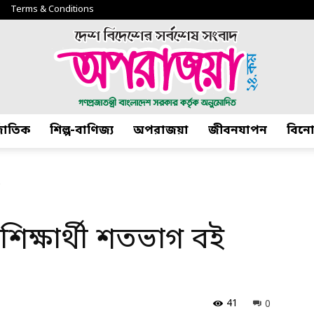
Terms & Conditions
্জাতিক
শিল্প-বাণিজ্য
অপরাজয়া
জীবনযাপন
বিন
অপরাজয়া২৪.কম
শিক্ষার্থী শতভাগ বই
41
0