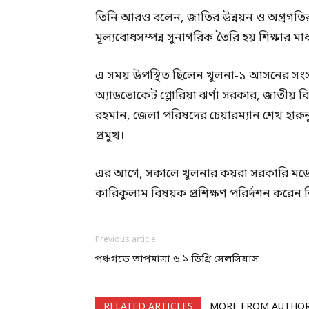
তিনি আরও বলেন, জাতির উন্নয়ন ও অগ্রগতির পূ
মূল্যবোধসম্পন্ন সুনাগরিক তৈরি হয় শিক্ষার মাধ
এ সময় উপস্থিত ছিলেন খুলনা-১ আসনের সংসদ 
অ্যাডভোকেট গ্লোরিয়া ঝর্ণা সরকার, জাতীয় বি
রহমান, জেলা পরিষদের চেয়ারম্যান শেখ হারুনুর
প্রমুখ।
এর আগে, সকালে খুলনার কয়রা সরকারি মডেল ম
কারিকুলাম বিষয়ক প্রশিক্ষণ পরির্দশন করেন শিক্
Previous article
পঞ্চগড়ে তাপমাত্রা ৬.১ ডিগ্রি সেলসিয়াস
RELATED ARTICLES
MORE FROM AUTHO