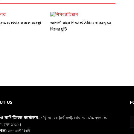
ক্তব্য প্রচার করলে ব্যবস্থা
আগস্ট মাসে শিক্ষাপ্রতিষ্ঠানে থাকছে ১২
দিনের ছুটি
UT US
F
বাড়ি নং- ২০ (৪র্থ তলা), রোড নং- ১/এ, ব্লক-জে,
া ও বাণিজ্যিক কার্যালয়:
রা, ঢাকা-১২১২।
মদদ আলী বিরানী
াশক: