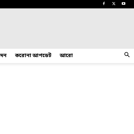
োদন
করোনা আপডেট
আরো