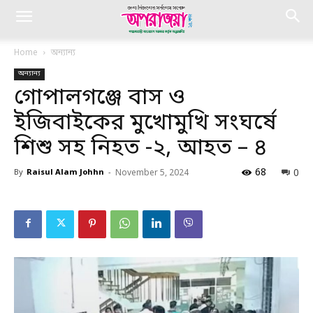
Home
অন্যান্য
অন্যান্য
গোপালগঞ্জে বাস ও
ইজিবাইকের মুখোমুখি সংঘর্ষে
শিশু সহ নিহত -২, আহত – ৪
68
0
By
Raisul Alam Johhn
-
November 5, 2024