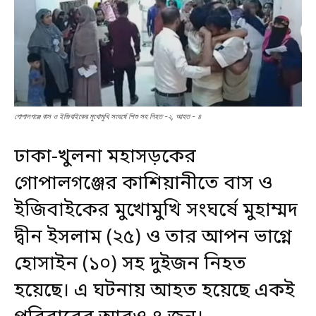
গোপালগঞ্জে বাস ও ইজিবাইকের মুখোমুখি সংঘর্ষে শিশু সহ নিহত -২, আহত - ৪
ঢাকা-খুলনা মহাসড়কের
গোপালগঞ্জের কাশিয়ানীতে বাস ও
ইজিবাইকের মুখোমুখি সংঘর্ষে মুহাম্মদ
দ্বীন ইসলাম (২৫) ও তার আপন ভাগ্নে
হোসাইন (১০) সহ দুইজন নিহত
হয়েছে। এ ঘটনায় আহত হয়েছে একই