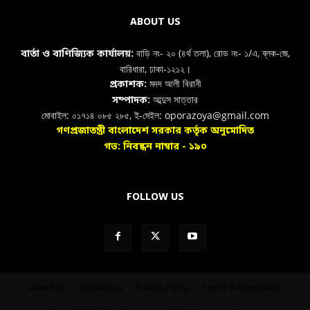
ABOUT US
বাড়ি নং- ২০ (৪র্থ তলা), রোড নং- ১/এ, ব্লক-জে,
বার্তা ও বাণিজ্যিক কার্যালয়:
বারিধারা, ঢাকা-১২১২।
মদদ আলী বিরানী
প্রকাশক:
আব্দুস সাত্তার
সম্পাদক:
মোবাইল: ০১৭১৪ ০৮৫ ২৮৫, ই-মেইল: oporazoya@gmail.com
গণপ্রজাতন্ত্রী বাংলাদেশ সরকার কর্তৃক অনুমোদিত
গভ: নিবন্ধন নাম্বার - ১৯০
FOLLOW US
About Us
Contact Us
Privacy Policy
Terms & Conditions