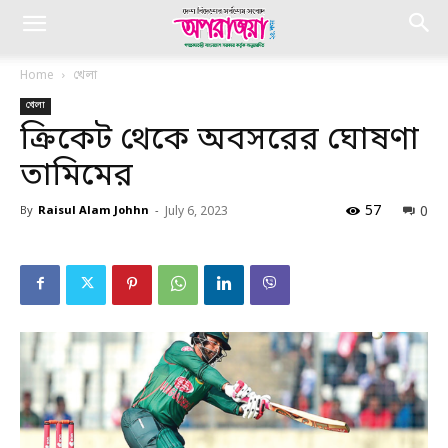
Home
খেলা
খেলা
ক্রিকেট থেকে অবসরের ঘোষণা
তামিমের
57
0
By
Raisul Alam Johhn
-
July 6, 2023