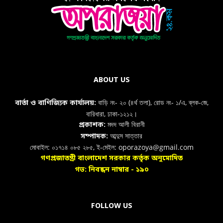
ABOUT US
বাড়ি নং- ২০ (৪র্থ তলা), রোড নং- ১/এ, ব্লক-জে,
বার্তা ও বাণিজ্যিক কার্যালয়:
বারিধারা, ঢাকা-১২১২।
মদদ আলী বিরানী
প্রকাশক:
আব্দুস সাত্তার
সম্পাদক:
মোবাইল: ০১৭১৪ ০৮৫ ২৮৫, ই-মেইল: oporazoya@gmail.com
গণপ্রজাতন্ত্রী বাংলাদেশ সরকার কর্তৃক অনুমোদিত
গভ: নিবন্ধন নাম্বার - ১৯০
FOLLOW US