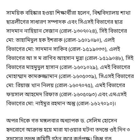
সাময়িক বহিষ্কার হওয়া শিক্ষার্থীরা হলেন, বিশ্ববিদ্যালয় শাখা
ছাত্রলীগের সাধারণ সম্পাদক এবং সিএসই বিভাগের ছাত্র
সাদমান নাহিয়ান সেজান (রোল-১৩০৭০২৪), সিই বিভাগের
মো: তাহামিদুল হক ইশরাক (রোল-১৫০১০৯০), এলই
বিভাগের মো: সাদমান সাকিব (রোল-১৫১৯০৩৩), এলই
বিভাগের আ স ম রাগিব আহসান মুন্না (রোল-১৫১৯০৪৮), সিই
বিভাগের মাহমুদুল হাসান (রোল-১৬০১০২৯), এমই বিভাগের
মোহাম্মাদ কামরুজ্জামান (রোল-১৬০৫০৩৯), সিএসই বিভাগের
মো: রিয়াজ খান নিলয় (রোল-১৬০৭০৭৫), এমই বিভাগের
ফয়সাল আহমেদ রিফাত (রোল-১৬০৫০৯৩) এবং এমএসই
বিভাগের মো: নাইমুর রহমান অন্তু (রোল-১৬২৭০১০)।
অপর দিকে গত মঙ্গলবার অধ্যাপক ড. সেলিম হোসেন
হৃদরোগে আক্রান্ত হয়ে মারা যাওয়ার ঘটনা তদন্তে ওই দিন ৩
সদস্যের তদন্ত কমিটি গঠন করে কর্তৃপক্ষ। কিন্তু গত