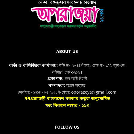
ABOUT US
বাড়ি নং- ২০ (৪র্থ তলা), রোড নং- ১/এ, ব্লক-জে,
বার্তা ও বাণিজ্যিক কার্যালয়:
বারিধারা, ঢাকা-১২১২।
মদদ আলী বিরানী
প্রকাশক:
আব্দুস সাত্তার
সম্পাদক:
মোবাইল: ০১৭১৪ ০৮৫ ২৮৫, ই-মেইল: oporazoya@gmail.com
গণপ্রজাতন্ত্রী বাংলাদেশ সরকার কর্তৃক অনুমোদিত
গভ: নিবন্ধন নাম্বার - ১৯০
FOLLOW US