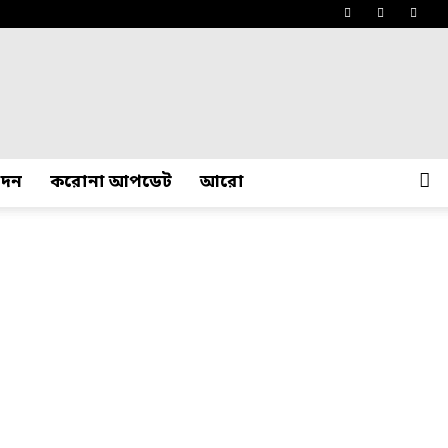
োদন
করোনা আপডেট
আরো