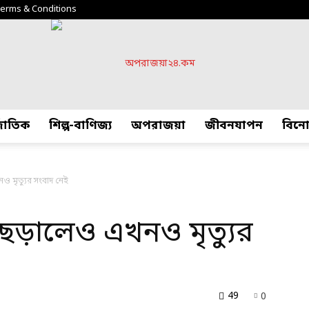
erms & Conditions
্জাতিক
শিল্প-বাণিজ্য
অপরাজয়া
জীবনযাপন
বিন
অপরাজয়া২৪.কম
নও মৃত্যুর সংবাদ নেই
পী ছড়ালেও এখনও মৃত্যুর
49
0