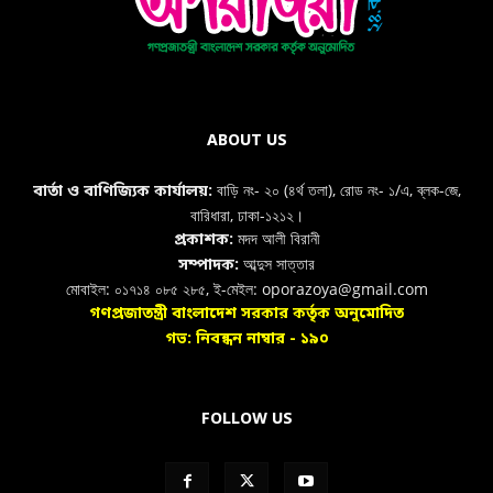
ABOUT US
বাড়ি নং- ২০ (৪র্থ তলা), রোড নং- ১/এ, ব্লক-জে,
বার্তা ও বাণিজ্যিক কার্যালয়:
বারিধারা, ঢাকা-১২১২।
মদদ আলী বিরানী
প্রকাশক:
আব্দুস সাত্তার
সম্পাদক:
মোবাইল: ০১৭১৪ ০৮৫ ২৮৫, ই-মেইল: oporazoya@gmail.com
গণপ্রজাতন্ত্রী বাংলাদেশ সরকার কর্তৃক অনুমোদিত
গভ: নিবন্ধন নাম্বার - ১৯০
FOLLOW US