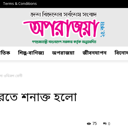
Terms & Conditions
জাতিক
শিল্প-বাণিজ্য
অপরাজয়া
জীবনযাপন
বিনো
অপরাজয়া২৪.কম
লো ওমিক্রন রোগী
রতে শনাক্ত হলো
75
0