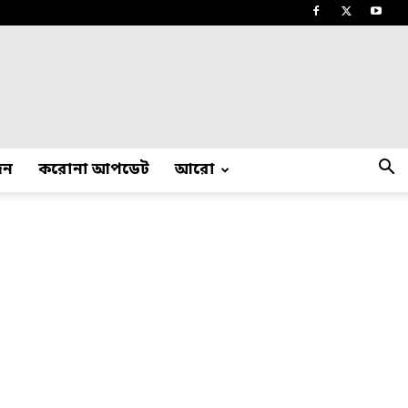
দন
করোনা আপডেট
আরো