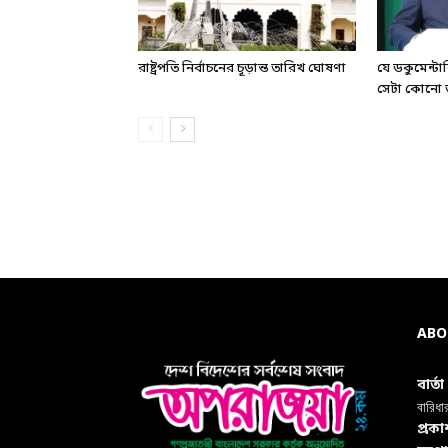
রাষ্ট্রপতি নির্বাচনের চূড়ান্ত তারিখ ঘোষণা
যে ডকুমেন্ট
সেটা কোনো ড
ABO
বার্ত
বারিধা
প্রক