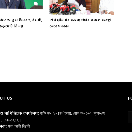
ারিতে আবু সাঈদের ছবি নেই,
শেখ হাসিনার বক্তব্য প্রচার করলে ব্যবস্থা
কুমেন্টারি নয়
নেবে সরকার
UT US
F
বাড়ি নং- ২০ (৪র্থ তলা), রোড নং- ১/এ, ব্লক-জে,
া ও বাণিজ্যিক কার্যালয়:
রা, ঢাকা-১২১২।
মদদ আলী বিরানী
াশক: