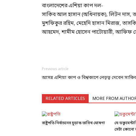
বাংলাদেশের এশিয়া কাপ দল-
সাকিব আল হাসান (অধিনায়ক), লিটন দাস, তান
মুশফিকুর রহিম, মেহেদি হাসান মিরাজ, তাসকিন,
আহমেদ, শামীম হোসেন পাটোয়ারী, আফিফ হ
Previous article
আসন্ন এশিয়া কাপ ও বিশ্বকাপে নেতৃত্ব দেবেন সাকি
RELATED ARTICLES
MORE FROM AUTHO
রাষ্ট্রপতি নির্বাচনের চূড়ান্ত তারিখ ঘোষণা
যে ডকুমেন্ট
সেটা কোনো ড