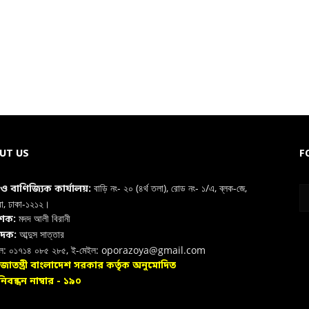
UT US
F
বাড়ি নং- ২০ (৪র্থ তলা), রোড নং- ১/এ, ব্লক-জে,
া ও বাণিজ্যিক কার্যালয়:
রা, ঢাকা-১২১২।
মদদ আলী বিরানী
াশক:
আব্দুস সাত্তার
াদক:
ইল: ০১৭১৪ ০৮৫ ২৮৫, ই-মেইল: oporazoya@gmail.com
রজাতন্ত্রী বাংলাদেশ সরকার কর্তৃক অনুমোদিত
িবন্ধন নাম্বার - ১৯০