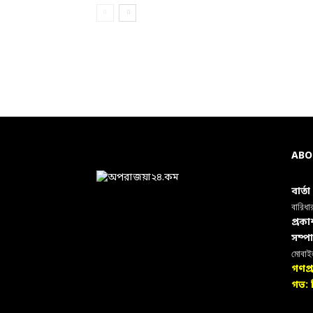
ABO
বার্ত
বারিধা
প্রক
সম্প
মোবা
গণপ্
গভ: ন