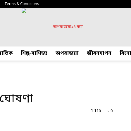
Terms & Conditions
্জাতিক
শিল্প-বাণিজ্য
অপরাজয়া
জীবনযাপন
বিন
অপরাজয়া২৪.কম
 ঘোষণা
115
0