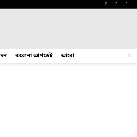
োদন
করোনা আপডেট
আরো