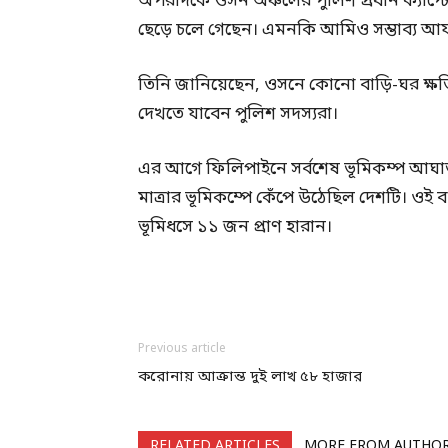
অপরদিকে ওসন অঞ্চলের পুলিশ প্রধান ক্যাপ
ছেড়ে চলে গেছেন। এমনকি আমিও সম্ভাব্য আ
তিনি জানিয়েছেন, ওসনে কোনো বাড়ি-ঘর ক্ষতিগ্র
দেখতে যাবেন পুলিশ সদস্যরা।
এর আগে ফিলিপাইনে সর্বশেষ ভূমিকম্প আঘাত
মাত্রার ভূমিকম্পে কেঁপে উঠেছিল দেশটি। ওই ব
ভূমিধসে ১১ জন প্রাণ হারান।
Previous article
করোনায় আক্রান্ত দুই লাখ ৫৮ হাজার
RELATED ARTICLES
MORE FROM AUTHO