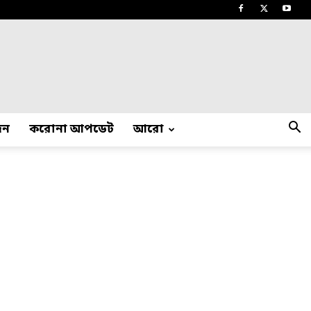
দন
করোনা আপডেট
আরো