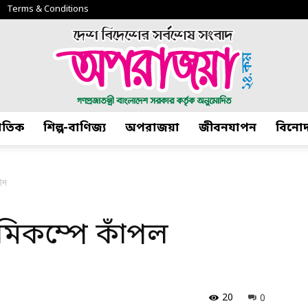
Terms & Conditions
জাতিক
শিল্প-বাণিজ্য
অপরাজয়া
জীবনযাপন
বিনো
অপরাজয়া২৪.কম
ইন
ূমিকম্পে কাঁপল
20
0