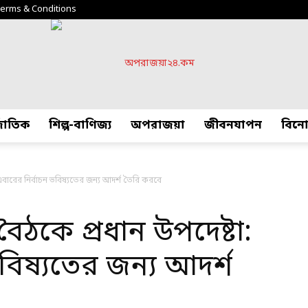
erms & Conditions
্জাতিক
শিল্প-বাণিজ্য
অপরাজয়া
জীবনযাপন
বিন
অপরাজয়া২৪.কম
এবারের নির্বাচন ভবিষ্যতের জন্য আদর্শ তৈরি করবে
ৈঠকে প্রধান উপদেষ্টা:
বিষ্যতের জন্য আদর্শ