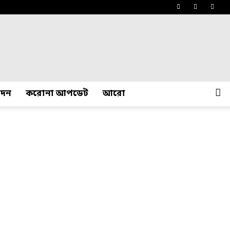
োদন
করোনা আপডেট
আরো