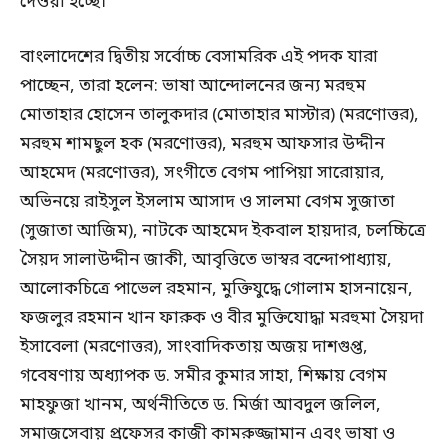
দেওয়া হচ্ছে।
বাংলাদেশের দ্বিতীয় সর্বোচ্চ বেসামরিক এই পদক যারা
পাচ্ছেন, তারা হলেন: ভাষা আন্দোলনের জন্য মরহুম
মোতাহার হোসেন তালুকদার (মোতাহার মাস্টার) (মরণোত্তর),
মরহুম শামছুল হক (মরণোত্তর), মরহুম আফসার উদ্দীন
আহমেদ (মরণোত্তর), সংগীতে বেগম পাপিয়া সারোয়ার,
অভিনয়ে রাইসুল ইসলাম আসাদ ও সালমা বেগম সুজাতা
(সুজাতা আজিম), নাটকে আহমেদ ইকবাল হায়দার, চলচ্চিত্রে
সৈয়দ সালাউদ্দীন জাকী, আবৃত্তিতে ভাস্বর বন্দোপাধ্যায়,
আলোকচিত্রে পাভেল রহমান, মুক্তিযুদ্ধে গোলাম হাসনায়েন,
ফজলুর রহমান খান ফারুক ও বীর মুক্তিযোদ্ধা মরহুমা সৈয়দা
ইসাবেলা (মরণোত্তর), সাংবাদিকতায় অজয় দাশগুপ্ত,
গবেষণায় অধ্যাপক ড. সমীর কুমার সাহা, শিক্ষায় বেগম
মাহফুজা খানম, অর্থনীতিতে ড. মির্জা আবদুল জলিল,
সমাজসেবায় প্রফেসর কাজী কামরুজ্জামান এবং ভাষা ও