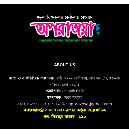
ABOUT US
বাড়ি নং- ২০ (৪র্থ তলা), রোড নং- ১/এ, ব্লক-জে,
বার্তা ও বাণিজ্যিক কার্যালয়:
বারিধারা, ঢাকা-১২১২।
মদদ আলী বিরানী
প্রকাশক:
আব্দুস সাত্তার
সম্পাদক:
মোবাইল: ০১৭১৪ ০৮৫ ২৮৫, ই-মেইল: oporazoya@gmail.com
গণপ্রজাতন্ত্রী বাংলাদেশ সরকার কর্তৃক অনুমোদিত
গভ: নিবন্ধন নাম্বার - ১৯০