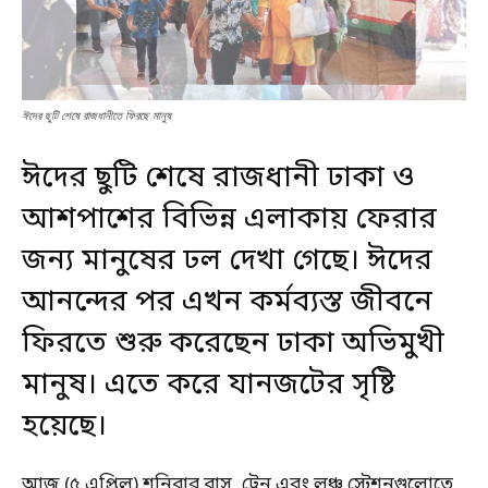
ঈদের ছুটি শেষে রাজধানীতে ফিরছে মানুষ
ঈদের ছুটি শেষে রাজধানী ঢাকা ও
আশপাশের বিভিন্ন এলাকায় ফেরার
জন্য মানুষের ঢল দেখা গেছে। ঈদের
আনন্দের পর এখন কর্মব্যস্ত জীবনে
ফিরতে শুরু করেছেন ঢাকা অভিমুখী
মানুষ। এতে করে যানজটের সৃষ্টি
হয়েছে।
আজ (৫ এপ্রিল) শনিবার বাস, ট্রেন এবং লঞ্চ স্টেশনগুলোতে