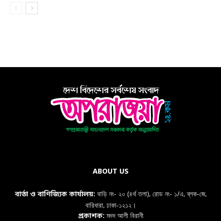
ABOUT US
বাড়ি নং- ২০ (৪র্থ তলা), রোড নং- ১/এ, ব্লক-জে,
বার্তা ও বাণিজ্যিক কার্যালয়:
বারিধারা, ঢাকা-১২১২।
মদদ আলী বিরানী
প্রকাশক: