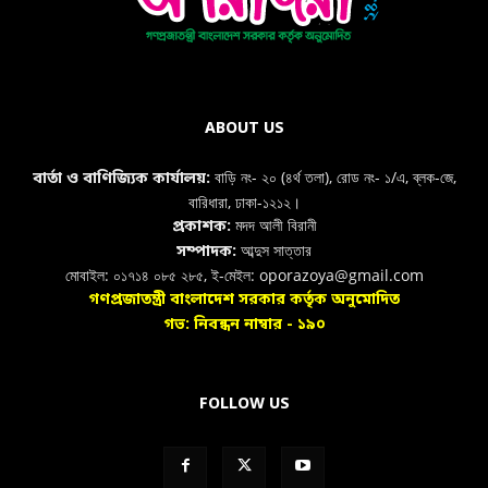
ABOUT US
বাড়ি নং- ২০ (৪র্থ তলা), রোড নং- ১/এ, ব্লক-জে,
বার্তা ও বাণিজ্যিক কার্যালয়:
বারিধারা, ঢাকা-১২১২।
মদদ আলী বিরানী
প্রকাশক:
আব্দুস সাত্তার
সম্পাদক:
মোবাইল: ০১৭১৪ ০৮৫ ২৮৫, ই-মেইল: oporazoya@gmail.com
গণপ্রজাতন্ত্রী বাংলাদেশ সরকার কর্তৃক অনুমোদিত
গভ: নিবন্ধন নাম্বার - ১৯০
FOLLOW US