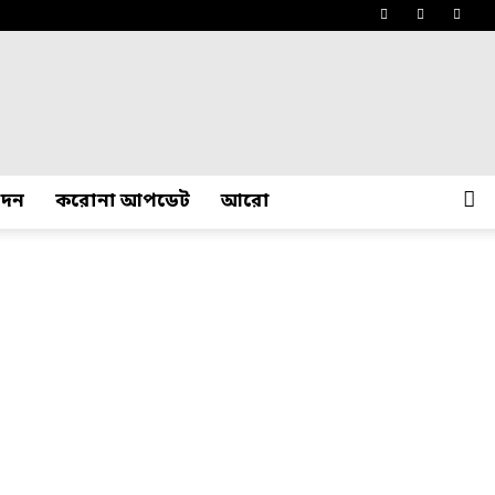
োদন
করোনা আপডেট
আরো