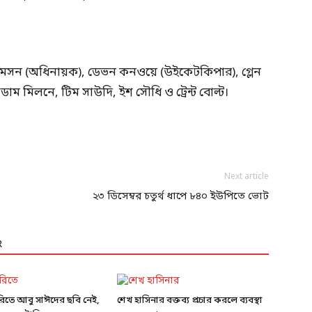
়ামসন (অধিনায়ক), ডেভন কনওয়ে (উইকেটকিপার), গ্লেন
ডাম মিলনে, টিম সাউদি, ইশ সৌধি ও ট্রেন্ট বোল্ট।
Next article
২৩ ডিসেম্বর চতুর্থ ধাপে ৮৪০ ইউপিতে ভোট
R
ারিতে আবু সাঈদের ছবি নেই,
শেখ হাসিনার বক্তব্য প্রচার করলে ব্যবস্থা