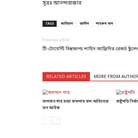
সূত্রঃ আনন্দবাজার
TAGS
আরিয়ান
জামিন
শাহরুখ খান
Previous article
টি-টোয়েন্টি বিশ্বকাপঃ শাহিদ আফ্রিদির রেকর্ড ছুঁলে
RELATED ARTICLES
MORE FROM AUTHO
সালমান শাহ হত্যা মামলায় খল-অভিনেতা
রাষ্ট্রপতি নি
ডন আটক