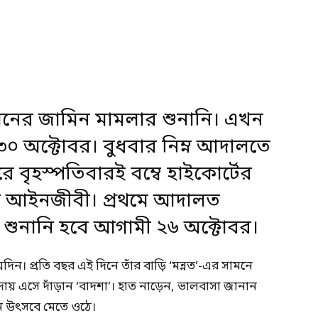
়ানের জামিন মামলার শুনানি। এখন
৩০ অক্টোবর। বুধবার নিম্ন আদালতে
 বৃহস্পতিবারই বম্বে হাইকোর্টের
নের আইনজীবী।
প্রথমে
আদালত
 শুনানি হবে আগামী ২৬ অক্টোবর।
িন। প্রতি বছর এই দিনে তাঁর বাড়ি ‘মন্নত’-এর সামনে
ায় এসে দাঁড়ান ‘বাদশা’। হাত নাড়েন, ভালবাসা জানান
িন উৎসবে মেতে ওঠে।