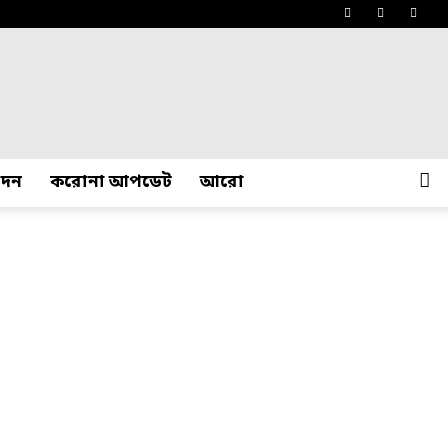
োদন
করোনা আপডেট
আরো