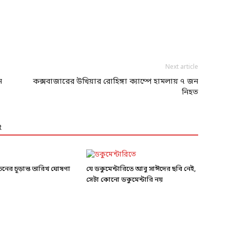
Next article
ন
কক্সবাজারের উখিয়ার রোহিঙ্গা ক্যাম্পে হামলায় ৭ জন
নিহত
R
র্বাচনের চূড়ান্ত তারিখ ঘোষণা
যে ডকুমেন্টারিতে আবু সাঈদের ছবি নেই,
সেটা কোনো ডকুমেন্টারি নয়