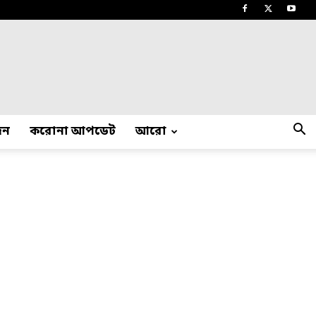
দন
করোনা আপডেট
আরো