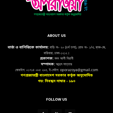
ABOUT US
বাড়ি নং- ২০ (৪র্থ তলা), রোড নং- ১/এ, ব্লক-জে,
বার্তা ও বাণিজ্যিক কার্যালয়:
বারিধারা, ঢাকা-১২১২।
মদদ আলী বিরানী
প্রকাশক:
আব্দুস সাত্তার
সম্পাদক:
মোবাইল: ০১৭১৪ ০৮৫ ২৮৫, ই-মেইল: oporazoya@gmail.com
গণপ্রজাতন্ত্রী বাংলাদেশ সরকার কর্তৃক অনুমোদিত
গভ: নিবন্ধন নাম্বার - ১৯০
FOLLOW US