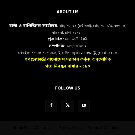
ABOUT US
বাড়ি নং- ২০ (৪র্থ তলা), রোড নং- ১/এ, ব্লক-জে,
বার্তা ও বাণিজ্যিক কার্যালয়:
বারিধারা, ঢাকা-১২১২।
মদদ আলী বিরানী
প্রকাশক:
আব্দুস সাত্তার
সম্পাদক:
মোবাইল: ০১৭১৪ ০৮৫ ২৮৫, ই-মেইল: oporazoya@gmail.com
গণপ্রজাতন্ত্রী বাংলাদেশ সরকার কর্তৃক অনুমোদিত
গভ: নিবন্ধন নাম্বার - ১৯০
FOLLOW US
About Us
Contact Us
Privacy Policy
Terms & Conditions