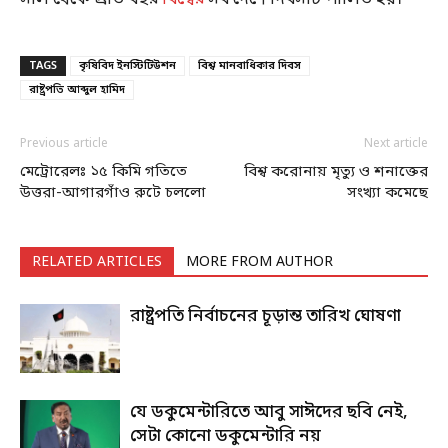
TAGS
কৃষিবিদ ইনস্টিটিউশন
বিশ্ব মানবাধিকার দিবস
রাষ্ট্রপতি আব্দুল হামিদ
Previous article
Next article
মেট্রোরেলঃ ১৫ কিমি গতিতে
বিশ্ব করোনায় মৃত্যু ও শনাক্তের
উত্তরা-আগারগাঁও রুটে চললো
সংখ্যা কমেছে
RELATED ARTICLES
MORE FROM AUTHOR
রাষ্ট্রপতি নির্বাচনের চূড়ান্ত তারিখ ঘোষণা
যে ডকুমেন্টারিতে আবু সাঈদের ছবি নেই,
সেটা কোনো ডকুমেন্টারি নয়