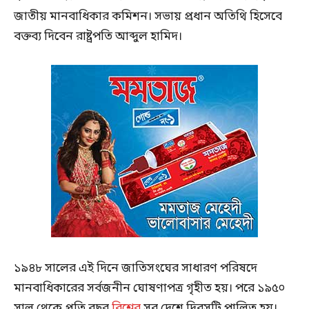
জাতীয় মানবাধিকার কমিশন। সভায় প্রধান অতিথি হিসেবে
বক্তব্য দিবেন রাষ্ট্রপতি আব্দুল হামিদ।
১৯৪৮ সালের এই দিনে জাতিসংঘের সাধারণ পরিষদে
মানবাধিকারের সর্বজনীন ঘোষণাপত্র গৃহীত হয়। পরে ১৯৫০
সাল থেকে প্রতি বছর
বিশ্বের
সব দেশে দিবসটি পালিত হয়।