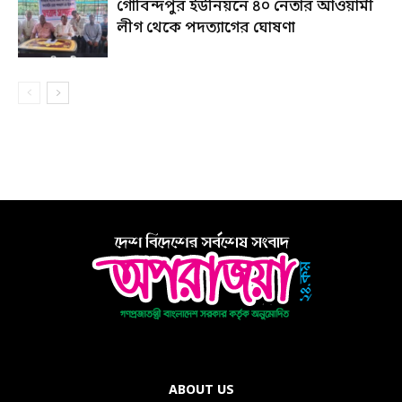
গোবিন্দপুর ইউনিয়নে ৪০ নেতার আওয়ামী
লীগ থেকে পদত্যাগের ঘোষণা
ABOUT US