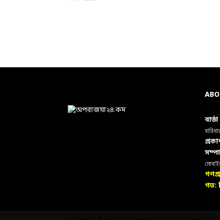
ABO
বার্ত
বারিধা
প্রক
সম্প
মোবা
গণপ্
গভ: ন
Copyright © All rights reserved for Oporazoya24.com