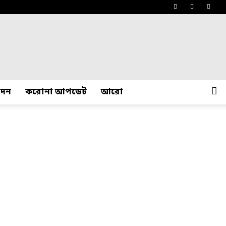
োদন
করোনা আপডেট
আরো