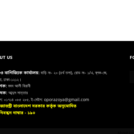
UT US
F
বাড়ি নং- ২০ (৪র্থ তলা), রোড নং- ১/এ, ব্লক-জে,
া ও বাণিজ্যিক কার্যালয়:
রা, ঢাকা-১২১২।
মদদ আলী বিরানী
াশক:
আব্দুস সাত্তার
াদক:
ইল: ০১৭১৪ ০৮৫ ২৮৫, ই-মেইল: oporazoya@gmail.com
রজাতন্ত্রী বাংলাদেশ সরকার কর্তৃক অনুমোদিত
িবন্ধন নাম্বার - ১৯০
About Us