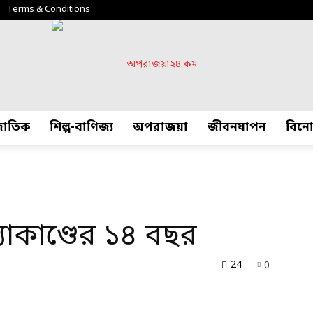
Terms & Conditions
্জাতিক
শিল্প-বাণিজ্য
অপরাজয়া
জীবনযাপন
বিন
অপরাজয়া২৪.কম
াকাণ্ডের ১৪ বছর
24
0