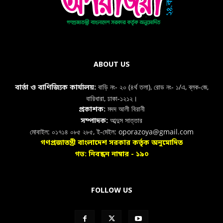
ABOUT US
বাড়ি নং- ২০ (৪র্থ তলা), রোড নং- ১/এ, ব্লক-জে,
বার্তা ও বাণিজ্যিক কার্যালয়:
বারিধারা, ঢাকা-১২১২।
মদদ আলী বিরানী
প্রকাশক:
আব্দুস সাত্তার
সম্পাদক:
মোবাইল: ০১৭১৪ ০৮৫ ২৮৫, ই-মেইল: oporazoya@gmail.com
গণপ্রজাতন্ত্রী বাংলাদেশ সরকার কর্তৃক অনুমোদিত
গভ: নিবন্ধন নাম্বার - ১৯০
FOLLOW US