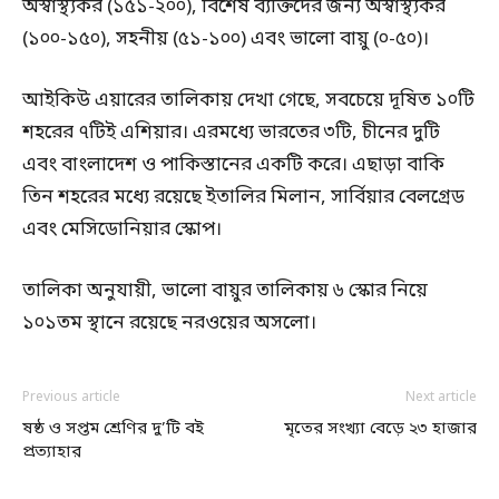
অস্বাস্থ্যকর (১৫১-২০০), বিশেষ ব্যক্তিদের জন্য অস্বাস্থ্যকর
(১০০-১৫০), সহনীয় (৫১-১০০) এবং ভালো বায়ু (০-৫০)।
আইকিউ এয়ারের তালিকায় দেখা গেছে, সবচেয়ে দূষিত ১০টি
শহরের ৭টিই এশিয়ার। এরমধ্যে ভারতের ৩টি, চীনের দুটি
এবং বাংলাদেশ ও পাকিস্তানের একটি করে। এছাড়া বাকি
তিন শহরের মধ্যে রয়েছে ইতালির মিলান, সার্বিয়ার বেলগ্রেড
এবং মেসিডোনিয়ার স্কোপ।
তালিকা অনুযায়ী, ভালো বায়ুর তালিকায় ৬ স্কোর নিয়ে
১০১তম স্থানে রয়েছে নরওয়ের অসলো।
Previous article
Next article
ষষ্ঠ ও সপ্তম শ্রেণির দু’টি বই
মৃতের সংখ্যা বেড়ে ২৩ হাজার
প্রত্যাহার