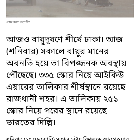
ঢাকার বাতাস সহনশীল
আজও বায়ুদূষণে শীর্ষে ঢাকা। আজ
(শনিবার) সকালে বায়ুর মানের
অবনতি হয়ে তা বিপজ্জনক অবস্থায়
পৌঁছেছে। ৩৩৫ স্কোর নিয়ে আইকিউ
এয়ারের তালিকার শীর্ষস্থানে রয়েছে
রাজধানী শহর। এ তালিকায় ২৫১
স্কোর নিয়ে পরের স্থানে রয়েছে
ভারতের দিল্লি।
শনিবার (১০ ফেব্রুয়ারি) সকাল ৯টায় বিশ্বজুড়ে আবহাওয়ার