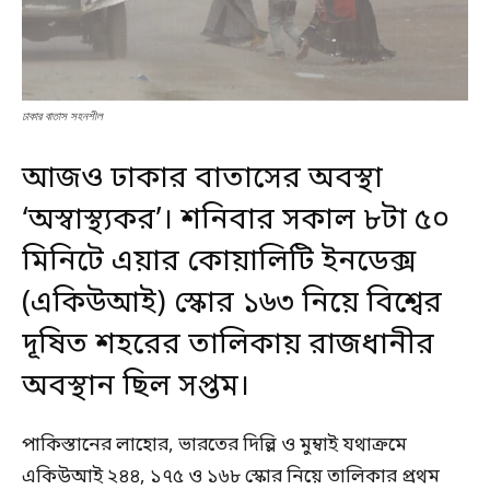
ঢাকার বাতাস সহনশীল
আজও ঢাকার বাতাসের অবস্থা
‘অস্বাস্থ্যকর’। শনিবার সকাল ৮টা ৫০
মিনিটে এয়ার কোয়ালিটি ইনডেক্স
(একিউআই) স্কোর ১৬৩ নিয়ে বিশ্বের
দূষিত শহরের তালিকায় রাজধানীর
অবস্থান ছিল সপ্তম।
পাকিস্তানের লাহোর, ভারতের দিল্লি ও মুম্বাই যথাক্রমে
একিউআই ২৪৪, ১৭৫ ও ১৬৮ স্কোর নিয়ে তালিকার প্রথম