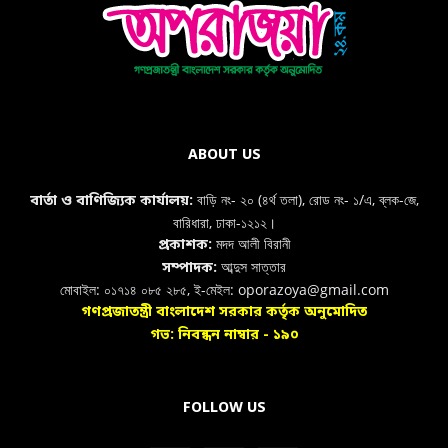
ABOUT US
বাড়ি নং- ২০ (৪র্থ তলা), রোড নং- ১/এ, ব্লক-জে,
বার্তা ও বাণিজ্যিক কার্যালয়:
বারিধারা, ঢাকা-১২১২।
মদদ আলী বিরানী
প্রকাশক:
আব্দুস সাত্তার
সম্পাদক:
মোবাইল: ০১৭১৪ ০৮৫ ২৮৫, ই-মেইল: oporazoya@gmail.com
গণপ্রজাতন্ত্রী বাংলাদেশ সরকার কর্তৃক অনুমোদিত
গভ: নিবন্ধন নাম্বার - ১৯০
FOLLOW US