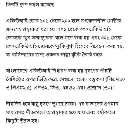
তিনটি স্থান দখল করেছে।
একিউআই স্কোর ১০১ থেকে ২০০ হলে সংবেদনশীল গোষ্ঠীর
জন্য ‘অস্বাস্থ্যকর’ ধরা হয়। ২০১ থেকে ৩০০ একিউআই
স্কোরকে ‘খুব অস্বাস্থ্যকর’ বলে মনে করা হয় এবং ৩০১ থেকে
৪০০ একিউআই স্কোরকে ‘ঝুকিপূর্ণ’ হিসেবে বিবেচনা করা হয়,
যা বাসিন্দাদের জন্য গুরুতর স্বাস্থ্য ঝুঁকি তৈরি করে।
বাংলাদেশে একিউআই নির্ধারণ করা হয় দূষণের পাঁচটি
বৈশিষ্ট্যের ওপর ভিত্তি করে, সেগুলো হলো- বস্তুকণা (পিএম১০
ও পিএম২.৫), এনও২, সিও, এসও২ এবং ওজোন (ও৩)।
দীর্ঘদিন ধরে বায়ু দূষণে ভুগছে ঢাকা। এর বাতাসের গুণমান
সাধারণত শীতকালে অস্বাস্থ্যকর হয়ে যায় এবং বর্ষাকালে
কিছুটা উন্নত হয়।