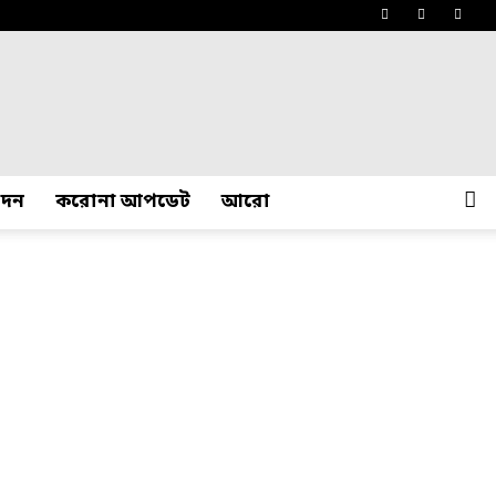
োদন
করোনা আপডেট
আরো