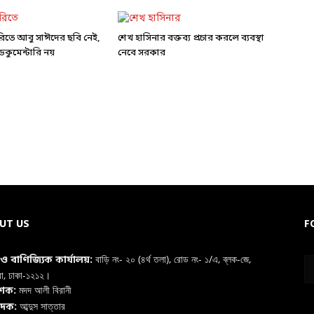
ারিতে আবু সাঈদের ছবি নেই,
শেখ হাসিনার বক্তব্য প্রচার করলে ব্যবস্থা
কুমেন্টারি নয়
নেবে সরকার
UT US
F
বাড়ি নং- ২০ (৪র্থ তলা), রোড নং- ১/এ, ব্লক-জে,
া ও বাণিজ্যিক কার্যালয়:
রা, ঢাকা-১২১২।
মদদ আলী বিরানী
াশক:
আব্দুস সাত্তার
াদক: