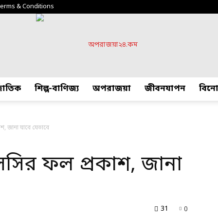
erms & Conditions
্জাতিক
শিল্প-বাণিজ্য
অপরাজয়া
জীবনযাপন
বিন
অপরাজয়া২৪.কম
, জানা যাবে যেভাবে
ির ফল প্রকাশ, জানা
31
0