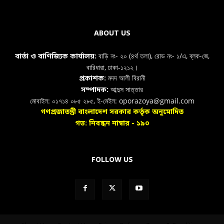
ABOUT US
বাড়ি নং- ২০ (৪র্থ তলা), রোড নং- ১/এ, ব্লক-জে,
বার্তা ও বাণিজ্যিক কার্যালয়:
বারিধারা, ঢাকা-১২১২।
মদদ আলী বিরানী
প্রকাশক:
আব্দুস সাত্তার
সম্পাদক:
মোবাইল: ০১৭১৪ ০৮৫ ২৮৫, ই-মেইল: oporazoya@gmail.com
গণপ্রজাতন্ত্রী বাংলাদেশ সরকার কর্তৃক অনুমোদিত
গভ: নিবন্ধন নাম্বার - ১৯০
FOLLOW US